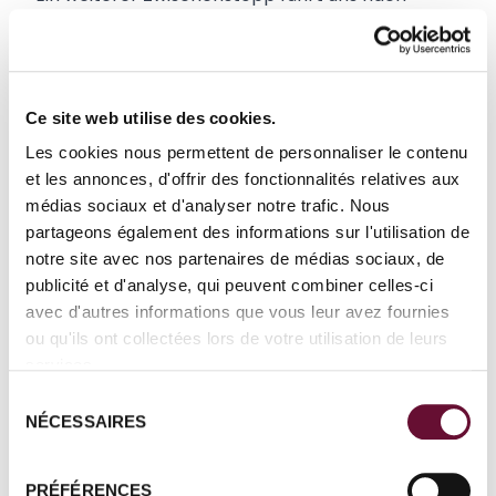
Bahla
, bekannt für sein traditionelles Handwerk.
In einer lokalen Töpferei erleben wir hautnah,
wie kunstvolle Gefäße mit viel Geschick und
jahrhundertealter Technik geformt werden – ein
Ce site web utilise des cookies.
lebendiges Kulturerbe Omans.
Les cookies nous permettent de personnaliser le contenu
Bevor wir unser Tagesziel erreichen, halten wir in
et les annonces, d'offrir des fonctionnalités relatives aux
médias sociaux et d'analyser notre trafic. Nous
der üppigen Oase
Birkat Al Mauz
, malerisch
partageons également des informations sur l'utilisation de
gelegen am Fuße des Gebirges. Die Region ist
notre site avec nos partenaires de médias sociaux, de
bekannt für das traditionelle
Falaj
-
publicité et d'analyse, qui peuvent combiner celles-ci
Bewässerungssystem, das zum UNESCO-
avec d'autres informations que vous leur avez fournies
Weltkulturerbe zählt.
ou qu'ils ont collectées lors de votre utilisation de leurs
Am späten Nachmittag erreichen wir schließlich
services.
Jebel Akhdar
, das „grüne Juwel Omans“. Auf
Sélection
NÉCESSAIRES
du
über 2.000 Metern Höhe erwartet uns ein
consentement
angenehm kühles Klima und eine spektakuläre
Bergkulisse.
PRÉFÉRENCES