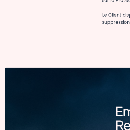
sur la Prot
Le Client di
suppression
Em
Re