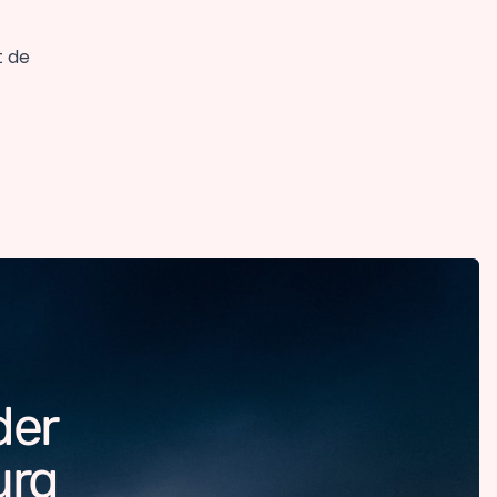
t de
der
urg