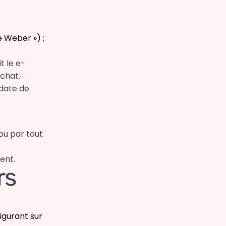
 Weber ») ;
t le e-
achat.
 date de
ou par tout
ent.
rs
igurant sur