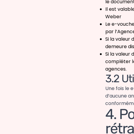
le document
Il est valab
Weber
Le e-voucher
par l’Agenc
Si la valeur
demeure disp
Si la valeur
compléter l
agences.
3.2 Uti
Une fois le 
d’aucune an
conformément
4. Po
rétr