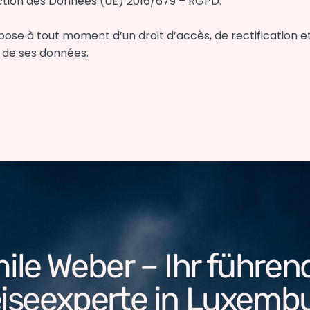
ection des Données (UE) 2016/679 – RGPD.
spose à tout moment d’un droit d’accès, de rectification e
 de ses données.
ile Weber – Ihr führen
iseexperte in Luxemb