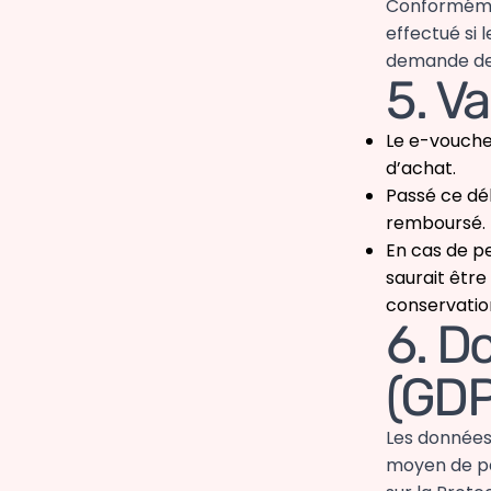
Conformémen
effectué si 
demande de 
5. Va
Le e-vouche
d’achat.
Passé ce dél
remboursé.
En cas de pe
saurait être
conservatio
6. D
(GDP
Les données
moyen de pa