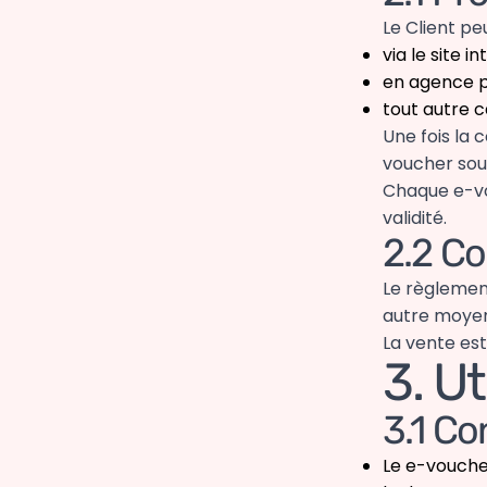
Le Client p
via le site i
en agence ph
tout autre 
Une fois la 
voucher sous
Chaque e-vo
validité.
2.2 Co
Le règlemen
autre moyen
La vente es
3. U
3.1 Co
Le e-voucher