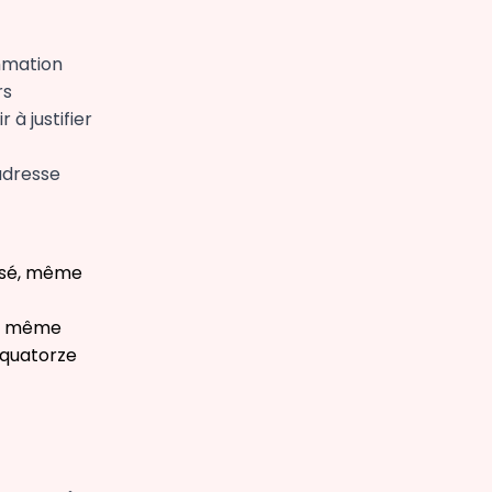
mmation
rs
à justifier
’adresse
lisé, même
le même
 quatorze