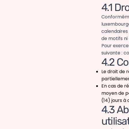
4.1 Dr
Conformémen
luxembourgeo
calendaires 
de motifs ni
Pour exercer
suivante : c
4.2 Co
Le droit de 
partiellemen
En cas de r
moyen de pa
(14) jours 
4.3 Ab
utilisa