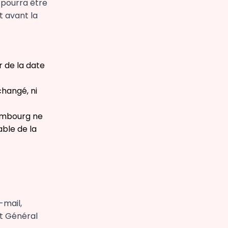
 pourra être
t avant la
 de la date
changé, ni
xembourg ne
ble de la
-mail,
t Général