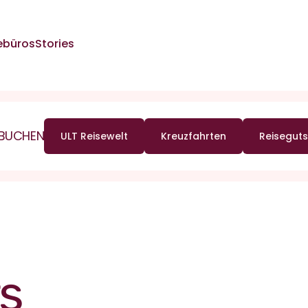
ebüros
Stories
 BUCHEN
ULT Reisewelt
Kreuzfahrten
Reiseguts
s