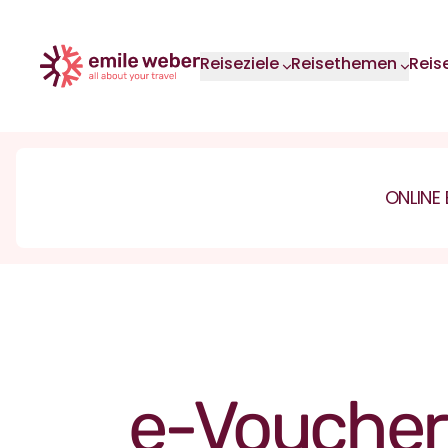
Direkt zum Inhalt
Reiseziele
Reisethemen
Reis
ONLINE
e-Voucher