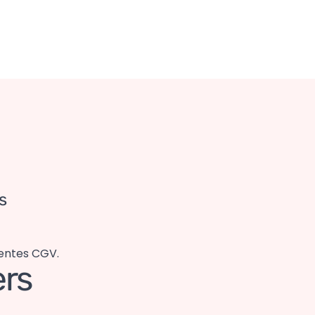
s
sentes CGV.
rs