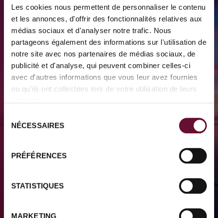
Les cookies nous permettent de personnaliser le contenu
et les annonces, d'offrir des fonctionnalités relatives aux
médias sociaux et d'analyser notre trafic. Nous
Newsletter
partageons également des informations sur l'utilisation de
Inspiration, Reisetipps und exklusive
notre site avec nos partenaires de médias sociaux, de
publicité et d'analyse, qui peuvent combiner celles-ci
Angebote – melden Sie sich für unseren
avec d'autres informations que vous leur avez fournies
Newsletter an und entdecken Sie
ou qu'ils ont collectées lors de votre utilisation de leurs
außergewöhnliche Reiseerlebnisse.
services.
Sélection
EMAIL
NÉCESSAIRES
du
consentement
HIERMIT ERTEILE ICH MEINE ZUSTIMMUNG, DASS EMILE WEBER
PRÉFÉRENCES
MEINE PERSONENBEZOGENEN DATEN IM ZUSAMMENHANG MIT
MEINER NEWSLETTER-ANMELDUNG VERARBEITET.
STATISTIQUES
MARKETING