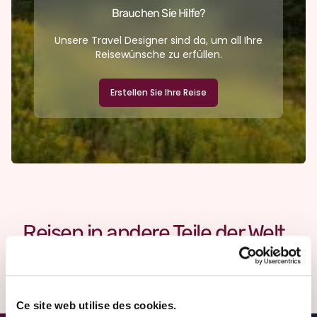
Brauchen Sie Hilfe?
Unsere Travel Designer sind da, um all Ihre
Reisewünsche zu erfüllen.
Erstellen Sie Ihre Reise
Reisen in andere Teile der Welt
Afrika
Asien
Europa
Indischer Ozean
Karibische Inseln
Mittelamerika
Nordamerika
Ozeanien
Südamerika
Ce site web utilise des cookies.