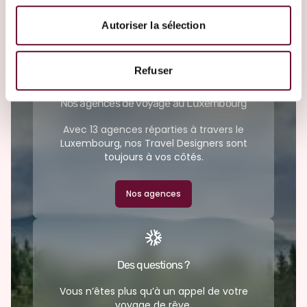
les expériences exclusives : Nous nous
Autoriser la sélection
occupons de tout. Pour vous, il ne reste
qu'une chose à faire : profiter du voyage.
Refuser
Nos agences de voyage au Luxembourg
Avec 13 agences réparties à travers le
Luxembourg, nos Travel Designers sont
toujours à vos côtés.
Nos agences
Des questions ?
Vous n’êtes plus qu’à un appel de votre
voyage de rêve.