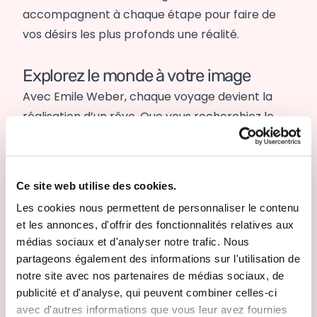
accompagnent à chaque étape pour faire de
vos désirs les plus profonds une réalité.
Explorez le monde à votre image
Avec Emile Weber, chaque voyage devient la
réalisation d’un rêve. Que vous recherchiez le
calme des montagnes, les soins d’un spa
tropical ou la liberté d’un yacht privé, votre
voyage reflétera votre personnalité et vos
Ce site web utilise des cookies.
aspirations. Contactez-nous, et planifions
Les cookies nous permettent de personnaliser le contenu
ensemble votre prochaine aventure unique. Le
et les annonces, d'offrir des fonctionnalités relatives aux
voyage de vos rêves vous attend déjà !
médias sociaux et d'analyser notre trafic. Nous
partageons également des informations sur l'utilisation de
notre site avec nos partenaires de médias sociaux, de
Partager sur Facebook
Partager sur LinkedIn
Partager sur X
Envoyer par email
Copier le lien
publicité et d'analyse, qui peuvent combiner celles-ci
Partager
avec d'autres informations que vous leur avez fournies