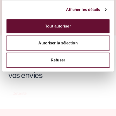
Créer un voyage
Afficher les détails
Martinique
Tout autoriser
Autoriser la sélection
Des vacances en République
Refuser
Dominicaine qui répondent
vos envies
Détente