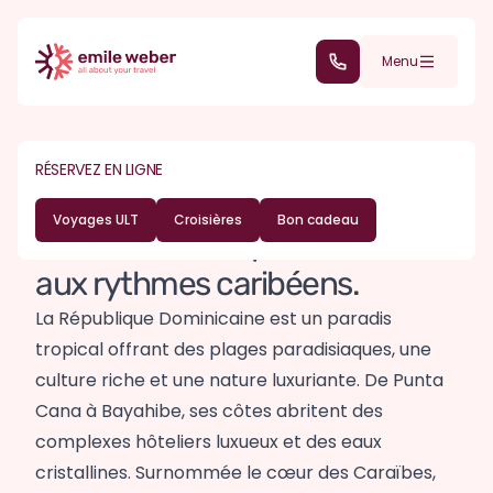
Aller au contenu principal
DESTINATIONS
ÎLES CARAÏBES
(+352) 28 32 6 - 30
Menu
Voyage en
République
RÉSERVEZ EN LIGNE
Dominicaine
Voyages ULT
Croisières
Bon cadeau
Où l'essence tropicale se mêle
aux rythmes caribéens.
La République Dominicaine est un paradis
tropical offrant des plages paradisiaques, une
culture riche et une nature luxuriante. De Punta
Cana à Bayahibe, ses côtes abritent des
complexes hôteliers luxueux et des eaux
cristallines. Surnommée le cœur des Caraïbes,