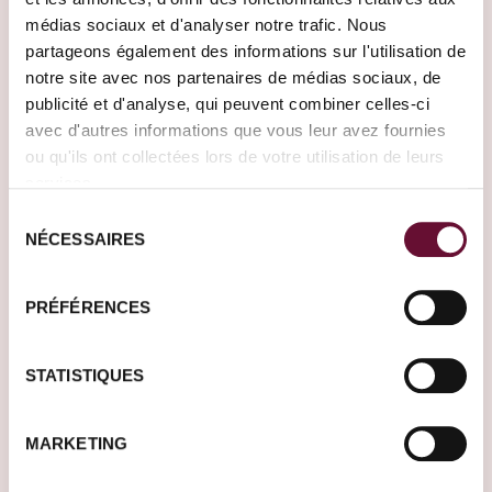
médias sociaux et d'analyser notre trafic. Nous
partageons également des informations sur l'utilisation de
notre site avec nos partenaires de médias sociaux, de
publicité et d'analyse, qui peuvent combiner celles-ci
avec d'autres informations que vous leur avez fournies
ou qu'ils ont collectées lors de votre utilisation de leurs
Caraïbes
Jamaïque
services.
Sélection
NÉCESSAIRES
du
consentement
Où désirez-vous partir
PRÉFÉRENCES
?
Racontez-nous plus
STATISTIQUES
en détail votre projet,
un de nos Travel
Designers vous
MARKETING
recontactera ensuite
pour le concrétiser.