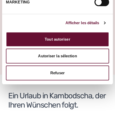
MARKETING
Erzählen Sie uns mehr
über Ihr Projekt. Einer
unserer Travel
Afficher les détails
Designer wird sich bei
Ihnen melden, um es
zu verwirklichen.
Tout autoriser
Eine Reise erstellen
Südkorea
Autoriser la sélection
Refuser
Ein Urlaub in Kambodscha, der
Ihren Wünschen folgt.