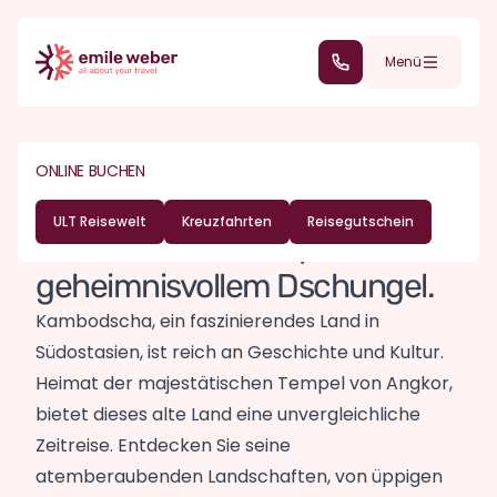
Direkt zum Inhalt
(+352) 28 32 6 - 30
Menü
REISEZIELE
ASIEN
Urlaub in
ONLINE BUCHEN
Kambodscha
ULT Reisewelt
Kreuzfahrten
Reisegutschein
Land der alten Tempel und
geheimnisvollem Dschungel.
Kambodscha, ein faszinierendes Land in
Südostasien, ist reich an Geschichte und Kultur.
Heimat der majestätischen Tempel von Angkor,
bietet dieses alte Land eine unvergleichliche
Zeitreise. Entdecken Sie seine
atemberaubenden Landschaften, von üppigen