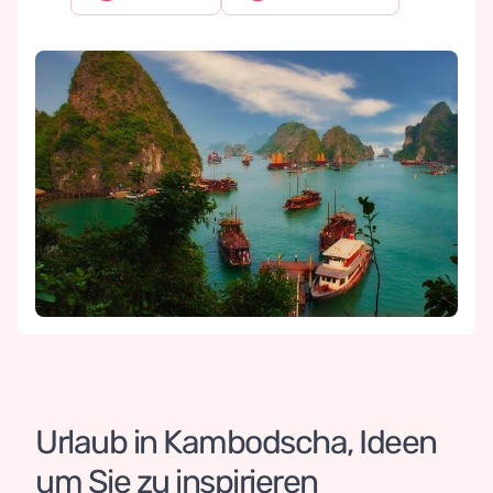
Urlaub in Kambodscha, Ideen 
Aktiv reisen: Vietnam und Kambodscha
entdecken
um Sie zu inspirieren