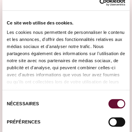
lebendige Atmosphäre mit einem überraschend
entspannten Ambiente. Der Beomeosa-Tempel,
tief in den Bergen gelegen, und der am Ufer
Ce site web utilise des cookies.
gelegene Yonggungsa-Tempel sind ein Muss und
Les cookies nous permettent de personnaliser le contenu
bieten einzigartige kulturelle Erlebnisse. Lassen
et les annonces, d'offrir des fonctionnalités relatives aux
Sie sich im Busan Modern History Museum in die
médias sociaux et d'analyser notre trafic. Nous
Vergangenheit zurückversetzen und schlendern
partageons également des informations sur l'utilisation de
Sie durch die bunten Straßen des Gamcheon
notre site avec nos partenaires de médias sociaux, de
publicité et d'analyse, qui peuvent combiner celles-ci
Cultural Village. Die Dongbaek-Insel und das
avec d'autres informations que vous leur avez fournies
Nakdong-Flussdelta sind perfekte Orte für
ou qu'ils ont collectées lors de votre utilisation de leurs
Vogelbeobachter. Für ein authentisches Erlebnis
services.
sollten Sie die Fischmärkte der Stadt erkunden,
Sélection
die eine große Auswahl an Meeresfrüchten
NÉCESSAIRES
du
bieten, und Ihren Tag entspannt in einer Zeltbar
consentement
oder einem schicken Café mit einem Getränk
PRÉFÉRENCES
zum Sonnenuntergang ausklingen lassen.