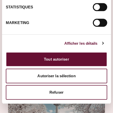
STATISTIQUES
Haedong Yonggungsa-Tempel
Haeundae Beach
Spaziergang zur Dongbaek-Insel
Huinnyeoul Culture Village
Taejongdae
MARKETING
Jagalchi-Fischmarkt
Gukje-Markt
BIFF Square
Kulturdorf Gamcheon
Songdo-Seilbahn
Songdo Strand und Songdo Skywalk
Afficher les détails
Tout autoriser
Seoul
Autoriser la sélection
Refuser