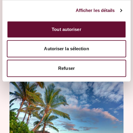
Afficher les détails
Geländewagentour zum Piton de la Fournaise
Tout autoriser
Stopp am Nez De Bœuf
Besichtigung des Commerson-Kraters
Entdeckung der Plaine des Cafres
Autoriser la sélection
Grande Anse
Refuser