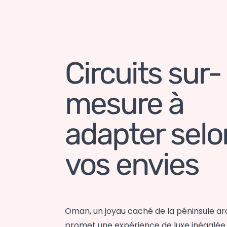
Circuits sur-
mesure à
adapter selo
vos envies
Oman, un joyau caché de la péninsule ar
promet une expérience de luxe inégalée