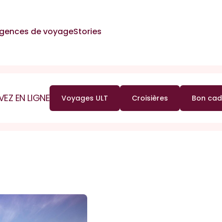
gences de voyage
Stories
VEZ EN LIGNE
Voyages ULT
Croisières
Bon ca