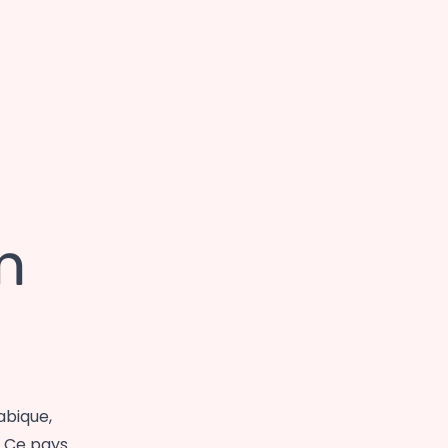
n
abique,
. Ce pays