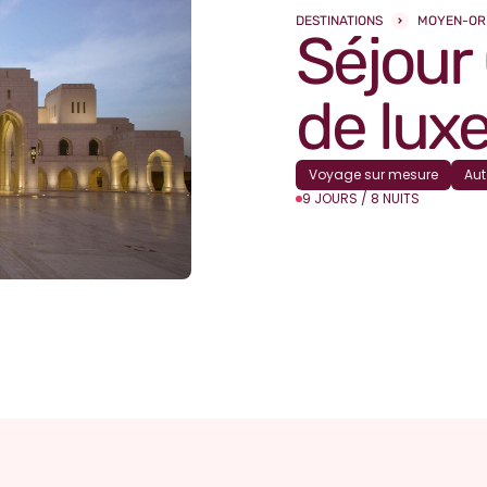
DESTINATIONS
MOYEN-OR
Séjour
de lux
Voyage sur mesure
Aut
9 JOURS / 8 NUITS