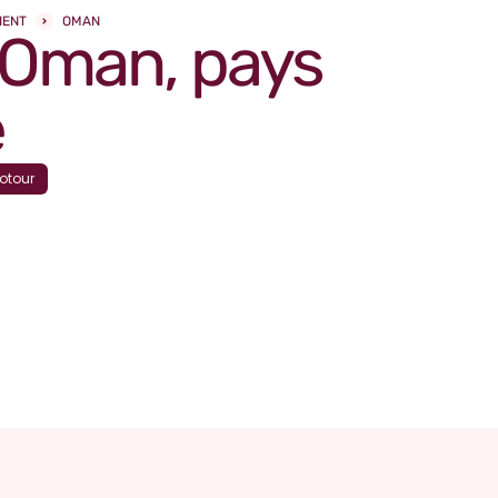
IENT
OMAN
 Oman, pays
e
otour