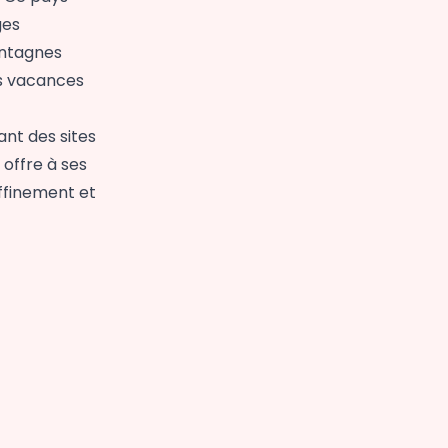
ges
ontagnes
es vacances
nt des sites
 offre à ses
affinement et