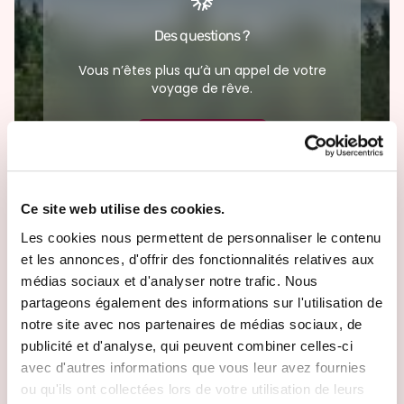
Des questions ?
Vous n’êtes plus qu’à un appel de votre
voyage de rêve.
(+352) 28326-300
Ce site web utilise des cookies.
Besoin d’aide ?
Les cookies nous permettent de personnaliser le contenu
et les annonces, d'offrir des fonctionnalités relatives aux
Nos Travel Designers sont présents pour
médias sociaux et d'analyser notre trafic. Nous
répondre à toutes vos envies de voyage.
partageons également des informations sur l'utilisation de
notre site avec nos partenaires de médias sociaux, de
Créez votre voyage
publicité et d'analyse, qui peuvent combiner celles-ci
avec d'autres informations que vous leur avez fournies
ou qu'ils ont collectées lors de votre utilisation de leurs