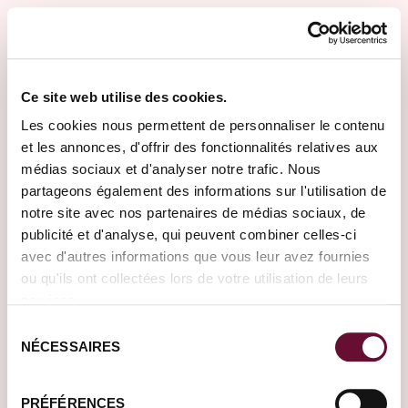
Aller au contenu principal
Ferme
DE
FR
EN
Imaginons ensemble votre
Ce site web utilise des cookies.
Les cookies nous permettent de personnaliser le contenu
voyage de rêve
et les annonces, d'offrir des fonctionnalités relatives aux
Où souhaitez-vous partir ?
médias sociaux et d'analyser notre trafic. Nous
partageons également des informations sur l'utilisation de
notre site avec nos partenaires de médias sociaux, de
publicité et d'analyse, qui peuvent combiner celles-ci
avec d'autres informations que vous leur avez fournies
ou qu'ils ont collectées lors de votre utilisation de leurs
services.
DEVISE
TEMPS DE VOL
IDR, Rp
≈16.00-18.00h
Sélection
NÉCESSAIRES
du
DÉCALAGE HORAIRE
COÛT DU VOL
+7h en hiver / +6h en été
€
€
€
consentement
PRÉFÉRENCES