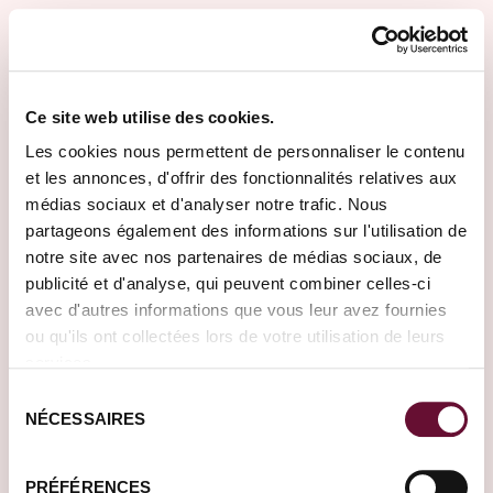
Direkt zum Inhalt
Ferme
DE
FR
EN
Lassen Sie uns gemeinsam
Ce site web utilise des cookies.
Les cookies nous permettent de personnaliser le contenu
Ihre Traumreise gestalten.
et les annonces, d'offrir des fonctionnalités relatives aux
Wohin möchten Sie reisen?
médias sociaux et d'analyser notre trafic. Nous
partageons également des informations sur l'utilisation de
notre site avec nos partenaires de médias sociaux, de
publicité et d'analyse, qui peuvent combiner celles-ci
avec d'autres informations que vous leur avez fournies
ou qu'ils ont collectées lors de votre utilisation de leurs
services.
WÄHRUNG
FLUGZEIT
ISK, kr
≈3.50-5.50h
Sélection
NÉCESSAIRES
du
ZEITVERSCHIEBUNG
-1h im Winter / -2h im Sommer
consentement
PRÉFÉRENCES